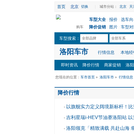
首页
北京
切换
|
城市分站：
北京
天
车型大全
报价
选车向
|
|
降价促销
图片
车型对
购车
|
|
车型搜索：
全部品牌
全部车系
洛阳车市
行情信息
本地经
即时资讯
降价行情
商家促销
洛阳
您现在的位置：
车市首页
»
洛阳车市
»
行情信息
降价行情
以旗舰实力定义阔境新标杆！比
▪
吉利星瑞i-HEV节油赛洛阳站 
▪
洛阳领克「精致满载 共赴山海 
▪