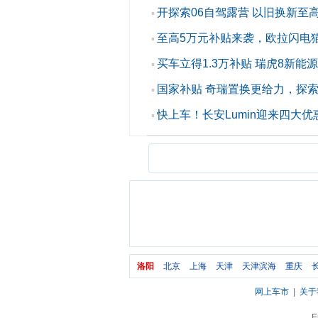
开探索06自驾露营 以旧换新至高
▪
至高5万元补贴来袭，欧拉闪电猫
▪
买车立得1.3万补贴 瑞虎8新能
▪
国家补贴 奇瑞置换更给力，探索0
▪
快上车！长安Lumin迎来四大
▪
洛阳
北京
上海
天津
天津滨海
重庆
网上车市
|
关于
E