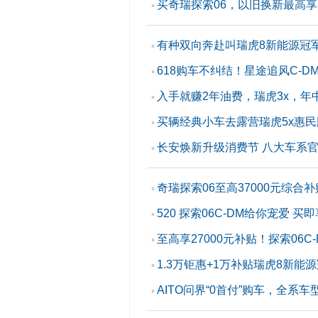
买奇瑞探索06，以旧换新最高享3
▪
有种双向奔赴叫瑞虎8新能源冠军
▪
618购车不纠结！星途追风C-D
▪
入手就赚2年油费，瑞虎3x，年中
▪
买辆经典小车去露营瑞虎5x惠民
▪
长安焕新升级消费节 八大车系官
▪
奇瑞探索06至高37000元综合
▪
520 探索06C-DM给你宠爱 买
▪
至高享27000元补贴！探索06C
▪
1.3万钜惠+1万补贴瑞虎8新
▪
AITO问界“0首付”购车，全系
▪