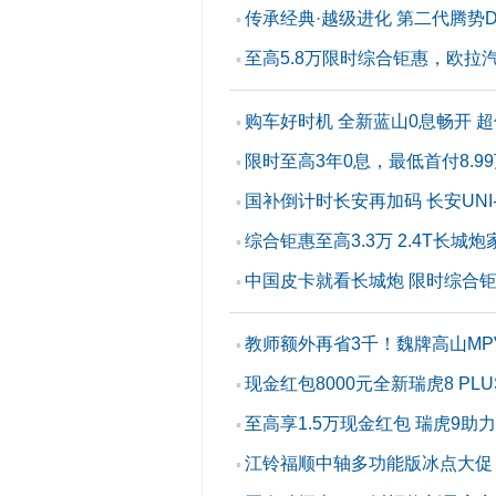
传承经典·越级进化 第二代腾势
▪
至高5.8万限时综合钜惠，欧拉
▪
购车好时机 全新蓝山0息畅开 超
▪
限时至高3年0息，最低首付8.9
▪
国补倒计时长安再加码 长安UNI-
▪
综合钜惠至高3.3万 2.4T长城
▪
中国皮卡就看长城炮 限时综合钜惠
▪
教师额外再省3千！魏牌高山MP
▪
现金红包8000元全新瑞虎8 P
▪
至高享1.5万现金红包 瑞虎9助力
▪
江铃福顺中轴多功能版冰点大促，
▪