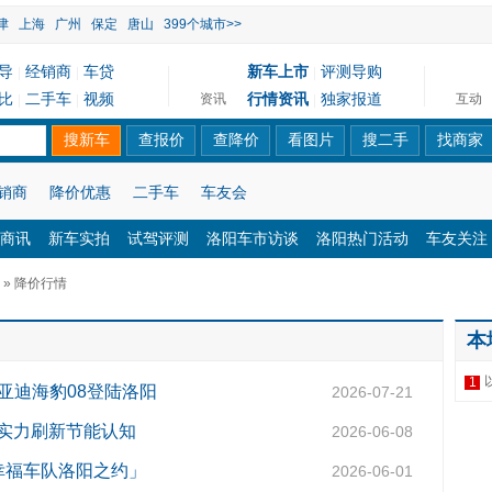
津
上海
广州
保定
唐山
399个城市>>
导
经销商
车贷
新车上市
评测导购
|
|
|
比
二手车
视频
行情资讯
独家报道
资讯
互动
|
|
|
销商
降价优惠
二手车
车友会
商讯
新车实拍
试驾评测
洛阳车市访谈
洛阳热门活动
车友关注
» 降价行情
本
1
亚迪海豹08登陆洛阳
2026-07-21
以实力刷新节能认知
2026-06-08
幸福车队洛阳之约」
2026-06-01