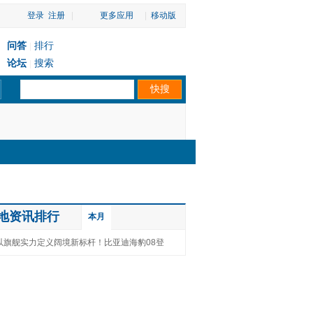
登录
注册
|
更多应用
|
移动版
问答
排行
|
论坛
搜索
|
地资讯排行
本月
以旗舰实力定义阔境新标杆！比亚迪海豹08登
陆洛阳