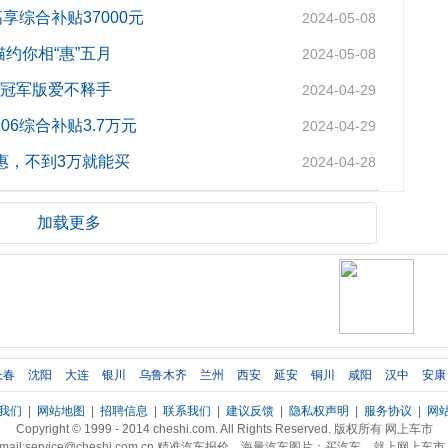
享综合补贴37000元
2024-05-08
约你相“惠”五月
2024-05-08
源冠军版爱不释手
2024-04-29
6综合补贴3.7万元
2024-04-29
优惠，不到3万就能买
2024-04-28
加载更多
长春
沈阳
大连
银川
乌鲁木齐
兰州
西安
延安
铜川
咸阳
汉中
安康
我们
|
网站地图
|
招聘信息
|
联系我们
|
建议反馈
|
隐私权声明
|
服务协议
|
网
Copyright © 1999 - 2014 cheshi.com. All Rights Reserved. 版权所有 网上车市
mail:service@cheshi.com.cn 精准汽车报价，海量汽车图片；买汽车，就上网上车